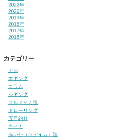
2022年
2020年
2019年
2018年
2017年
2016年
カテゴリー
アジ
エギング
コラム
ジギング
スルメイカ漁
トローリング
五目釣り
白イカ
赤いか（ソデイカ）漁