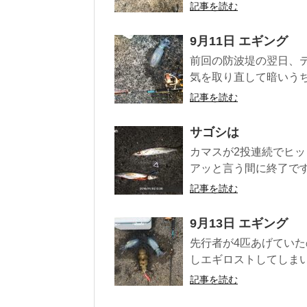
記事を読む
9月11日 エギング
前回の防波堤の翌日、
気を取り直して暗いうち
記事を読む
サゴシは
カマスが2投連続でヒッ
アッと言う間に終了です。
記事を読む
9月13日 エギング
先行者が4匹あげてい
しエギロストしてしまい
記事を読む