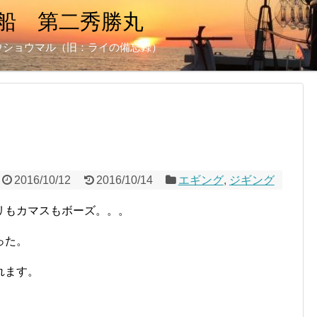
船 第二秀勝丸
ウショウマル（旧：ライの備忘録）
2016/10/12
2016/10/14
エギング
,
ジギング
リもカマスもボーズ。。。
った。
れます。