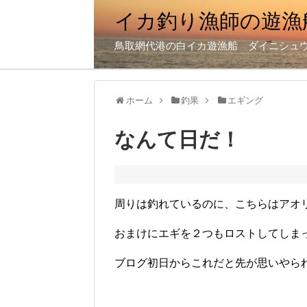
イカ釣り漁師の遊漁
鳥取網代港の白イカ遊漁船 ダイニシュ
ホーム
釣果
エギング
なんて日だ！
周りは釣れているのに、こちらはアオ
おまけにエギを２つもロストしてしま
ブログ初日からこれだと先が思いやら