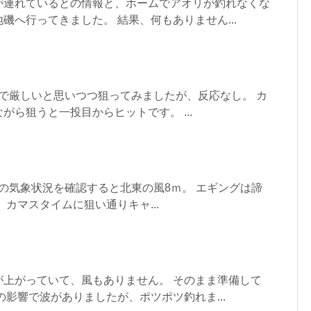
が連れているとの情報と、ホームでアオリが釣れなくな
磯へ行ってきました。 結果、何もありません...
終盤で厳しいと思いつつ狙ってみましたが、反応なし。 カ
がら狙うと一投目からヒットです。 ...
湖山の気象状況を確認すると北東の風8ｍ。 エギングは諦
 カマスタイムに狙い通りキャ...
が上がっていて、風もありません。 そのまま準備して
の影響で波がありましたが、ポツポツ釣れま...