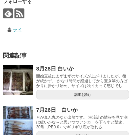
フォローする
ライ
関連記事
8月28日 白いか
開始直後にまずまずのサイズが上がりましたが、後
が続かず。 かなり時間が経過してから置き竿の方ば
かりに掛かり始め、サイズは秋イカって感じでし...
記事を読む
7月26日 白いか
月が真ん丸のなか出船です。 潮流計の情報を見て潮
は緩いかな～と思いつつアンカーを下ろすと撃速、
30号（PE0.6）でギリギリ底が取れる...