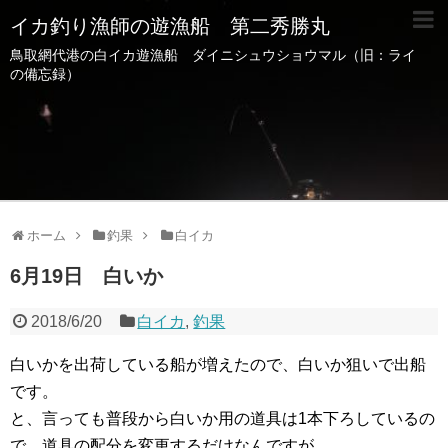
イカ釣り漁師の遊漁船 第二秀勝丸
鳥取網代港の白イカ遊漁船 ダイニシュウショウマル（旧：ライ
の備忘録）
ホーム
釣果
白イカ
6月19日 白いか
2018/6/20
白イカ
,
釣果
白いかを出荷している船が増えたので、白いか狙いで出船
です。
と、言っても普段から白いか用の道具は1本下ろしているの
で、道具の配分を変更するだけなんですが。