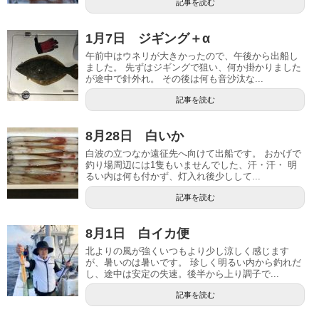
記事を読む
1月7日 ジギング＋α
午前中はウネリが大きかったので、午後から出船し
ました。 先ずはジギングで狙い、何か掛かりました
が途中で針外れ。 その後は何も音沙汰な...
記事を読む
8月28日 白いか
白波の立つなか遠征先へ向けて出船です。 おかげで
釣り場周辺には1隻もいませんでした、汗・汗・ 明
るい内は何も付かず、灯入れ後少しして...
記事を読む
8月1日 白イカ便
北よりの風が強くいつもより少し涼しく感じます
が、暑いのは暑いです。 珍しく明るい内から釣れだ
し、途中は安定の失速。後半から上り調子で...
記事を読む