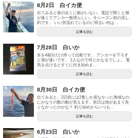
8月2日 白イカ便
出てみると港の近くに船がいない、電話で聞くと潮
が速くてアンカー無理らしい。今シーズン初の流し
釣です。 いい所流れているのに明るい内は...
記事を読む
7月28日 白いか
氷を4箱分だけ持って出船です。 アンカーを下ろす
と潮が速いです。 1人なので何とかなるでしょ。 電
気を点けるとすぐに付き始めま...
記事を読む
8月30日 白イカ便
出てみると、2日前には2隻しか居なかった海域なの
にかなりの数の船が見えます。前日は他があまり良
くなかったのかな？ 釣り始めからいつも...
記事を読む
6月23日 白いか