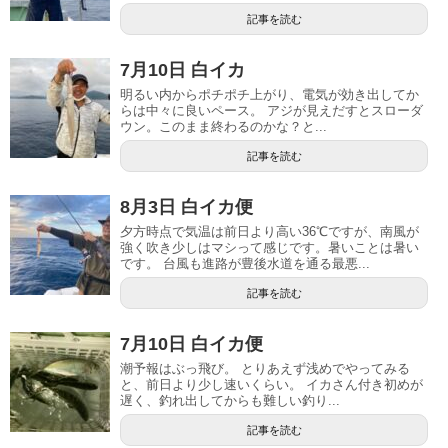
記事を読む
7月10日 白イカ
明るい内からポチポチ上がり、電気が効き出してか
らは中々に良いペース。 アジが見えだすとスローダ
ウン。このまま終わるのかな？と...
記事を読む
8月3日 白イカ便
夕方時点で気温は前日より高い36℃ですが、南風が
強く吹き少しはマシって感じです。暑いことは暑い
です。 台風も進路が豊後水道を通る最悪...
記事を読む
7月10日 白イカ便
潮予報はぶっ飛び。 とりあえず浅めでやってみる
と、前日より少し速いくらい。 イカさん付き初めが
遅く、釣れ出してからも難しい釣り...
記事を読む