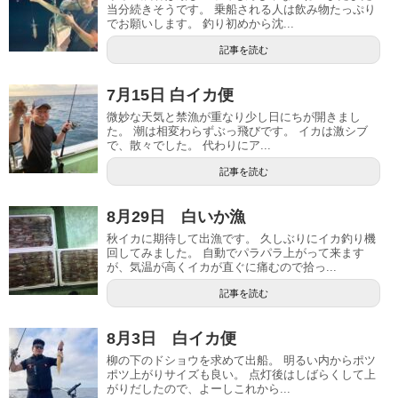
当分続きそうです。 乗船される人は飲み物たっぷり
でお願いします。 釣り初めから沈...
記事を読む
7月15日 白イカ便
微妙な天気と禁漁が重なり少し日にちが開きまし
た。 潮は相変わらずぶっ飛びです。 イカは激シブ
で、散々でした。 代わりにア...
記事を読む
8月29日 白いか漁
秋イカに期待して出漁です。 久しぶりにイカ釣り機
回してみました。 自動でパラパラ上がって来ます
が、気温が高くイカが直ぐに痛むので拾っ...
記事を読む
8月3日 白イカ便
柳の下のドショウを求めて出船。 明るい内からポツ
ポツ上がりサイズも良い。 点灯後はしばらくして上
がりだしたので、よーしこれから...