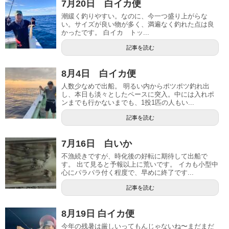
7月20日 白イカ便
潮緩く釣りやすい。なのに、今一つ盛り上がらな
い。サイズが良い物が多く、満遍なく釣れた点は良
かったです。 白イカ トッ...
記事を読む
8月4日 白イカ便
人数少なめで出船。 明るい内からポツポツ釣れ出
し、本日も淡々としたペースに突入。中には入れポ
ンまでも行かないまでも、1投1匹の人もい...
記事を読む
7月16日 白いか
不漁続きですが、時化後の好転に期待して出船で
す。 出て見ると予報以上に荒いです。 イカも小型中
心にパラパラ付く程度で、早めに終了です...
記事を読む
8月19日 白イカ便
今年の残暑は厳しいってもんじゃないね〜まだまだ