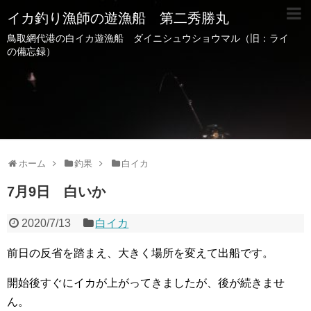
イカ釣り漁師の遊漁船 第二秀勝丸
鳥取網代港の白イカ遊漁船 ダイニシュウショウマル（旧：ライ
の備忘録）
ホーム
釣果
白イカ
7月9日 白いか
2020/7/13
白イカ
前日の反省を踏まえ、大きく場所を変えて出船です。
開始後すぐにイカが上がってきましたが、後が続きませ
ん。