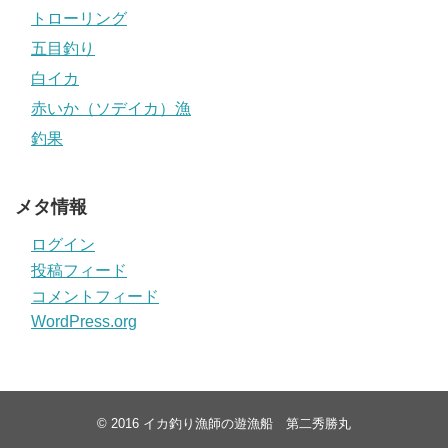
トローリング
五目釣り
白イカ
赤いか（ソデイカ）漁
釣果
メタ情報
ログイン
投稿フィード
コメントフィード
WordPress.org
© 2016
イカ釣り漁師の遊漁船 第二秀勝丸