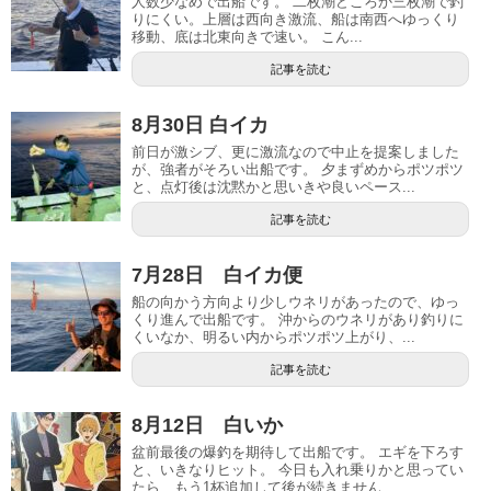
人数少なめで出船です。 二枚潮どころか三枚潮で釣
りにくい。上層は西向き激流、船は南西へゆっくり
移動、底は北東向きで速い。 こん...
記事を読む
8月30日 白イカ
前日が激シブ、更に激流なので中止を提案しました
が、強者がそろい出船です。 夕まずめからポツポツ
と、点灯後は沈黙かと思いきや良いペース...
記事を読む
7月28日 白イカ便
船の向かう方向より少しウネリがあったので、ゆっ
くり進んで出船です。 沖からのウネリがあり釣りに
くいなか、明るい内からポツポツ上がり、...
記事を読む
8月12日 白いか
盆前最後の爆釣を期待して出船です。 エギを下ろす
と、いきなりヒット。 今日も入れ乗りかと思ってい
たら、もう1杯追加して後が続きません...