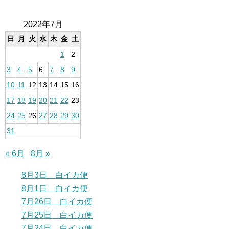
2022年7月
日
月
火
水
木
金
土
1
2
3
4
5
6
7
8
9
10
11
12
13
14
15
16
17
18
19
20
21
22
23
24
25
26
27
28
29
30
31
« 6月
8月 »
8月3日 白イカ便
8月1日 白イカ便
7月26日 白イカ便
7月25日 白イカ便
7月24日 白イカ便