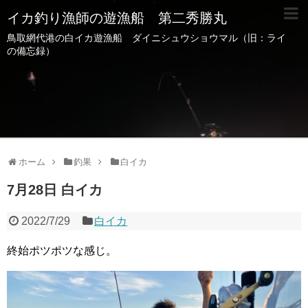
イカ釣り漁師の遊漁船 第二秀勝丸
鳥取網代港の白イカ遊漁船 ダイニシュウショウマル（旧：ライ
の備忘録）
ホーム
釣果
白イカ
7月28日 白イカ
2022/7/29
白イカ
終始ポツポツな感じ。