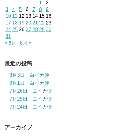
1
2
3
4
5
6
7
8
9
10
11
12
13
14
15
16
17
18
19
20
21
22
23
24
25
26
27
28
29
30
31
« 6月
8月 »
最近の投稿
8月3日 白イカ便
8月1日 白イカ便
7月26日 白イカ便
7月25日 白イカ便
7月24日 白イカ便
アーカイブ