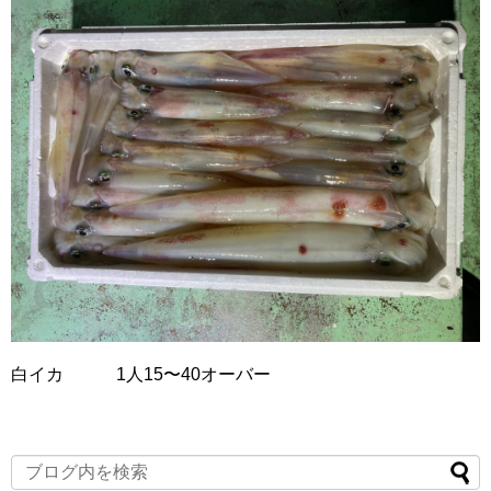
白イカ 1人15〜40オーバー