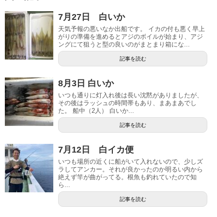
7月27日 白いか
天気予報の悪いなか出船です。 イカの付も悪く早上
がりの準備を進めるとアジのボイルが始まり、アジ
ングにて狙うと型の良いのがまとまり箱にな...
記事を読む
8月3日 白いか
いつも通りに灯入れ後は長い沈黙がありましたが、
その後はラッシュの時間帯もあり、まあまあでし
た。 船中（2人） 白いか...
記事を読む
7月12日 白イカ便
いつも場所の近くに船がいて入れないので、少しズ
ラしてアンカー。それが良かったのか明るい内から
絶えず竿が曲がってる。根魚も釣れていたので知
ら...
記事を読む