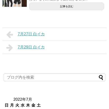
記事を読む
7月27日 白イカ
7月29日 白イカ
2022年7月
日
月
火
水
木
金
土