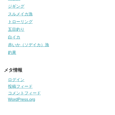
ジギング
スルメイカ漁
トローリング
五目釣り
白イカ
赤いか（ソデイカ）漁
釣果
メタ情報
ログイン
投稿フィード
コメントフィード
WordPress.org