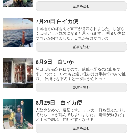
記事を読む
7月20日 白イカ便
中国地方の梅雨明け宣言が発表されました。しばら
くは安定した気象になると思われます。 明るい内に
サゴシが釣れました。これからはサゴシカ...
記事を読む
8月9日 白いか
翌日は販売定休日なので、親戚へ配るのに出船で
す。 なので、いつもと違い仕掛けは手持竿のみで挑
戦。 仕掛けを下ろすと一投目からヒット、...
記事を読む
8月25日 白イカ便
人数少なめで、遠征です。 アンカー打ち替えたりし
てたら、日が沈んでしまいました。 電気が効きだす
と上層で釣れ、釣りやすくなりま...
記事を読む