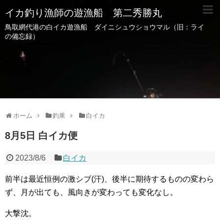
イカ釣り漁師の遊漁船 第二秀勝丸
鳥取網代港の白イカ遊漁船 ダイニシュウショウマル（旧：ライ
の備忘録）
ホーム
釣果
白イカ
8月5日 白イカ便
2023/8/6
白イカ
前半は最近恒例の激シブ(汗)、後半に期待するものの変わら
ず、月が出ても、風向きが変わっても変化なし。
大撃沈。