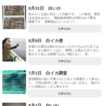
8月31日 白いか
前からくる波に向かって出船です。 この状況、普段
はほぼ出ません。 開始後4時間は10杯のみで撃沈。
移動です。 移動後はコンスタント...
記事を読む
8月9日 白イカ便
先週の土曜日は船が少なかったのでのんびり出てみ
ると、あら船がいっぱい。隙間にも後から出てきた
船が入り見える範囲ではもう動けない。 本...
記事を読む
7月1日 白イカ調査
遊漁開始の前に中乗り2人と白イカ調査行って来まし
た。 今年は昨年と違いカメムシはいません。風がな
いと虫類はたくさん来ますが。 ...
記事を読む
8月1日 白いか