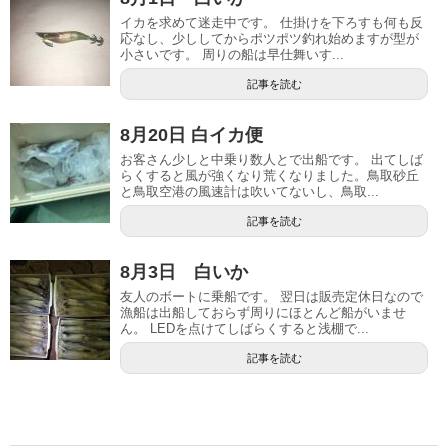
イカを求めて迷走中です。 仕掛けを下ろすも何も反
応なし、少ししてからポツポツ釣れ始めますが型が
小さいです。 周りの船は早仕舞いす...
記事を読む
8月20日 白イカ便
お客さん少しと中乗り数人とで出船です。 出てしば
らくすると風が強くなり荒くなりました。鳥取砂丘
と鳥取空港の風速計は吹いてないし、鳥取...
記事を読む
8月3日 白いか
友人のボートに乗船です。 翌日は販売定休日なので
漁船は出船しておらず周りにほとんど船がいませ
ん。 LEDを点けてしばらくすると浅棚で...
記事を読む