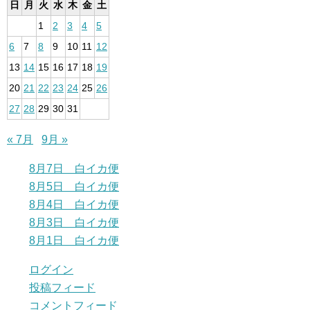
日
月
火
水
木
金
土
1
2
3
4
5
6
7
8
9
10
11
12
13
14
15
16
17
18
19
20
21
22
23
24
25
26
27
28
29
30
31
« 7月
9月 »
8月7日 白イカ便
8月5日 白イカ便
8月4日 白イカ便
8月3日 白イカ便
8月1日 白イカ便
ログイン
投稿フィード
コメントフィード