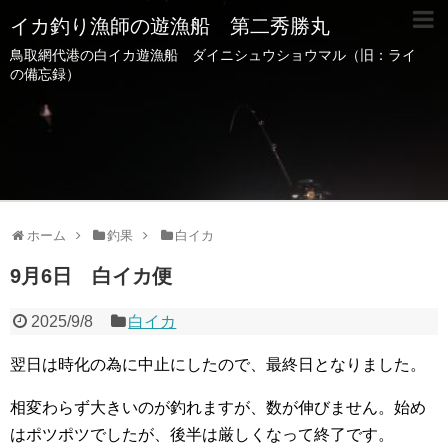
イカ釣り漁師の遊漁船 第二秀勝丸
鳥取網代港の白イカ遊漁船 ダイニシュウショウマル（旧：ライ
の備忘録）
ホーム
釣果
白イカ
9月6日 白イカ便
2025/9/8
白イカ
翌日は時化の為に中止にしたので、最終日となりました。
相変わらず大きいのが釣れますが、数が伸びません。始め
はポツポツでしたが、後半は厳しくなって終了です。