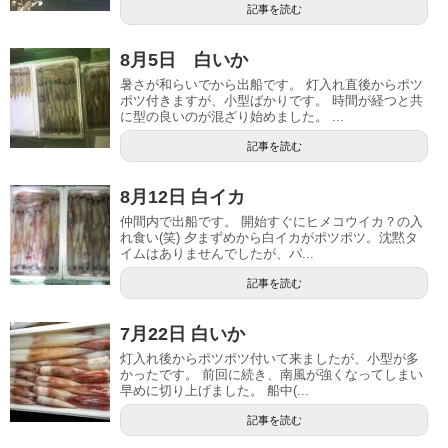
記事を読む
8月5日 白いか
暑さが和らいでから出船です。 灯入れ直後からポツ
ポツ付きますが、小型ばかりです。 時間が経つと共
に型の良いのが混ざり始めました。 ...
記事を読む
8月12日 白イカ
仲間内で出船です。 開始すぐにヒメコウイカ？の入
れ食い(笑) 夕まずめから白イカがポツポツ。沈黙タ
イムはありませんでしたが、パ...
記事を読む
7月22日 白いか
灯入れ後からポツポツ付いて来ましたが、小型が多
かったです。 前回に続き、南風が強くなってしまい
早めに切り上げました。 船中(...
記事を読む