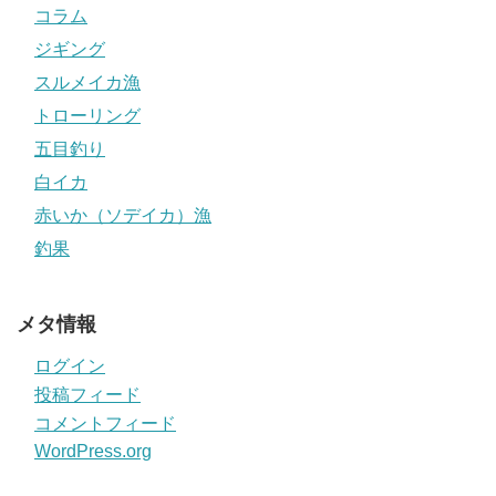
コラム
ジギング
スルメイカ漁
トローリング
五目釣り
白イカ
赤いか（ソデイカ）漁
釣果
メタ情報
ログイン
投稿フィード
コメントフィード
WordPress.org