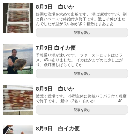
8月3日 白いか
好調な漁場を求めて出船です。 潮は逆潮ですが、割
と良いペースで終始付き終了です。数こそ伸びませ
んでしたが型が良い物が多く箱数はまあまあ...
記事を読む
7月9日 白イカ便
予報通り潮が速いです。 ファーストヒットはヒラ
メ、45㎝ありました。 イカは夕まづめに少し上が
り、点灯後しばらくしてか...
記事を読む
8月5日 白いか
波荒く近場です。 小型主体に終始パラパラ付く程度
で終了です。 船中（2名） 白いか 40
記事を読む
8月9日 白イカ便