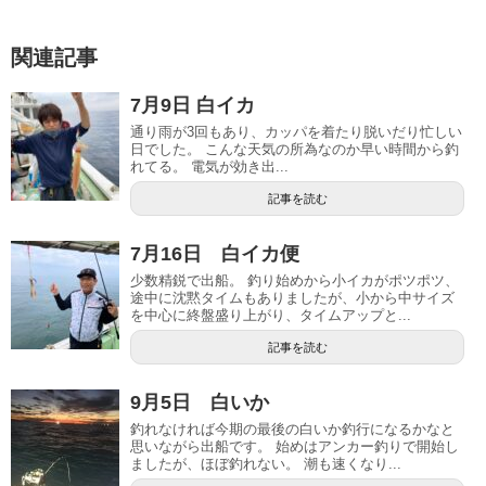
関連記事
7月9日 白イカ
通り雨が3回もあり、カッパを着たり脱いだり忙しい
日でした。 こんな天気の所為なのか早い時間から釣
れてる。 電気が効き出...
記事を読む
7月16日 白イカ便
少数精鋭で出船。 釣り始めから小イカがポツポツ、
途中に沈黙タイムもありましたが、小から中サイズ
を中心に終盤盛り上がり、タイムアップと...
記事を読む
9月5日 白いか
釣れなければ今期の最後の白いか釣行になるかなと
思いながら出船です。 始めはアンカー釣りで開始し
ましたが、ほぼ釣れない。 潮も速くなり...