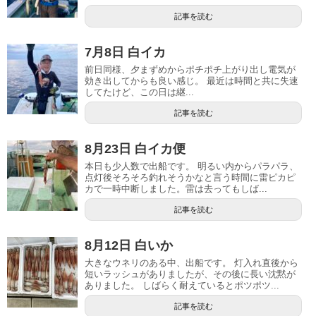
記事を読む
7月8日 白イカ
前日同様、夕まずめからポチポチ上がり出し電気が
効き出してからも良い感じ。 最近は時間と共に失速
してたけど、この日は継...
記事を読む
8月23日 白イカ便
本日も少人数で出船です。 明るい内からパラパラ、
点灯後そろそろ釣れそうかなと言う時間に雷ピカピ
カで一時中断しました。雷は去ってもしば...
記事を読む
8月12日 白いか
大きなウネリのある中、出船です。 灯入れ直後から
短いラッシュがありましたが、その後に長い沈黙が
ありました。 しばらく耐えているとポツポツ...
記事を読む