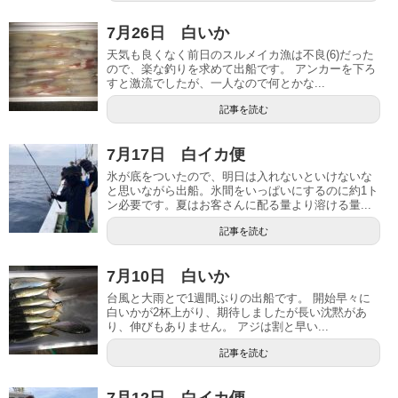
7月26日 白いか
天気も良くなく前日のスルメイカ漁は不良(6)だった
ので、楽な釣りを求めて出船です。 アンカーを下ろ
すと激流でしたが、一人なので何とかな...
記事を読む
7月17日 白イカ便
氷が底をついたので、明日は入れないといけないな
と思いながら出船。氷間をいっぱいにするのに約1ト
ン必要です。夏はお客さんに配る量より溶ける量...
記事を読む
7月10日 白いか
台風と大雨とで1週間ぶりの出船です。 開始早々に
白いかが2杯上がり、期待しましたが長い沈黙があ
り、伸びもありません。 アジは割と早い...
記事を読む
7月12日 白イカ便