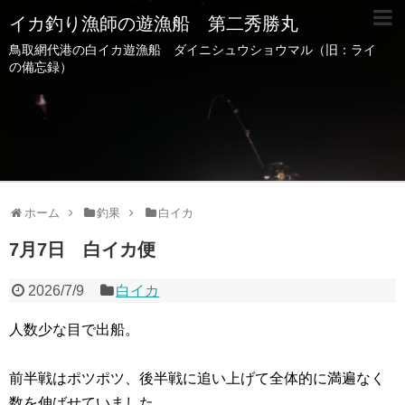
イカ釣り漁師の遊漁船 第二秀勝丸
鳥取網代港の白イカ遊漁船 ダイニシュウショウマル（旧：ライ
の備忘録）
ホーム
釣果
白イカ
7月7日 白イカ便
2026/7/9
白イカ
人数少な目で出船。
前半戦はポツポツ、後半戦に追い上げて全体的に満遍なく
数を伸ばせていました。