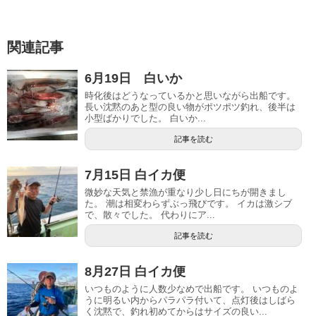
関連記事
6月19日 白いか
時化後はどうなっているかと思いながら出船です。
長い沈黙のあと型の良い物がポツポツ釣れ、後半は
小型ばかりでした。 白いか...
記事を読む
7月15日 白イカ便
微妙な天気と禁漁が重なり少し日にちが開きまし
た。 潮は相変わらずぶっ飛びです。 イカは激シブ
で、散々でした。 代わりにア...
記事を読む
8月27日 白イカ便
いつものように人数少なめで出船です。 いつものよ
うに明るい内からパラパラ付いて、点灯後はしばら
く沈黙で、釣れ初めてからはサイズの良い...