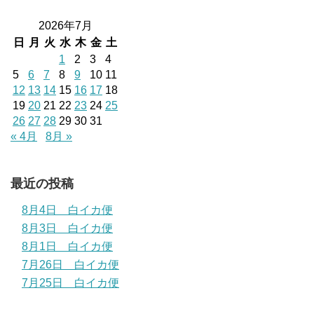
2026年7月
日
月
火
水
木
金
土
1
2
3
4
5
6
7
8
9
10
11
12
13
14
15
16
17
18
19
20
21
22
23
24
25
26
27
28
29
30
31
« 4月
8月 »
最近の投稿
8月4日 白イカ便
8月3日 白イカ便
8月1日 白イカ便
7月26日 白イカ便
7月25日 白イカ便