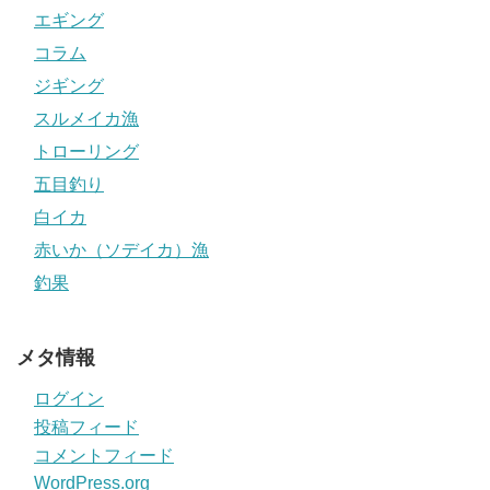
エギング
コラム
ジギング
スルメイカ漁
トローリング
五目釣り
白イカ
赤いか（ソデイカ）漁
釣果
メタ情報
ログイン
投稿フィード
コメントフィード
WordPress.org