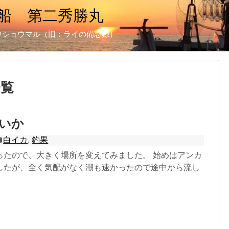
船 第二秀勝丸
ウショウマル（旧：ライの備忘録）
一覧
白いか
白イカ
,
釣果
ったので、大きく場所を変えてみました。 始めはアンカ
したが、全く気配がなく潮も速かったので途中から流し