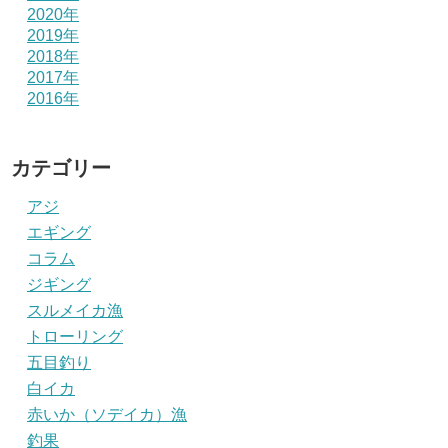
2020年
2019年
2018年
2017年
2016年
カテゴリー
アジ
エギング
コラム
ジギング
スルメイカ漁
トローリング
五目釣り
白イカ
赤いか（ソデイカ）漁
釣果