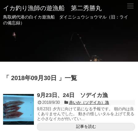
イカ釣り漁師の遊漁船 第二秀勝丸
鳥取網代港の白イカ遊漁船 ダイニシュウショウマル（旧：ライ
の備忘録）
「 2018年09月30日 」一覧
9月23日、24日 ソデイカ漁
2018/9/30
赤いか（ソデイカ）漁
9月23日 夕方に向けて凪になる予報です。 朝の内は良
くありませんでした。 動きの怪しいタルを上げて見る
と小さなイカが付いてい...
記事を読む