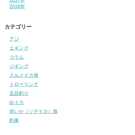
2017年
2016年
カテゴリー
アジ
エギング
コラム
ジギング
スルメイカ漁
トローリング
五目釣り
白イカ
赤いか（ソデイカ）漁
釣果