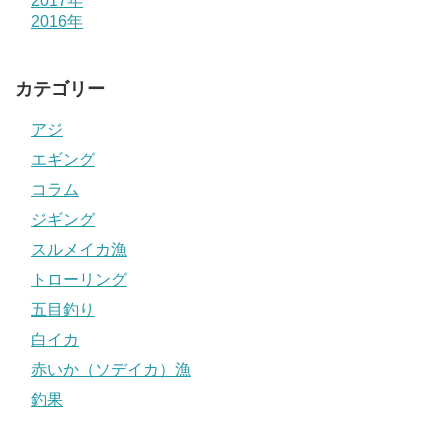
2017年
2016年
カテゴリー
アジ
エギング
コラム
ジギング
スルメイカ漁
トローリング
五目釣り
白イカ
赤いか（ソデイカ）漁
釣果