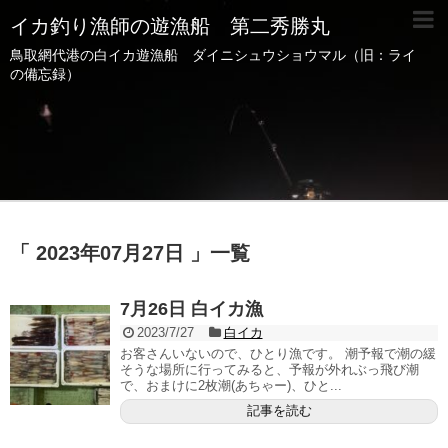
イカ釣り漁師の遊漁船 第二秀勝丸
鳥取網代港の白イカ遊漁船 ダイニシュウショウマル（旧：ライ
の備忘録）
「 2023年07月27日 」一覧
7月26日 白イカ漁
2023/7/27
白イカ
お客さんいないので、ひとり漁です。 潮予報で潮の緩
そうな場所に行ってみると、予報が外れぶっ飛び潮
で、おまけに2枚潮(あちゃー)、ひと...
記事を読む