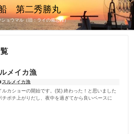
船 第二秀勝丸
ウショウマル（旧：ライの備忘録）
一覧
 スルメイカ漁
スルメイカ漁
ルカショーの開始です。(笑) 終わった！と思いました
ポチポチ上がりだし、夜中を過ぎてから良いペースに