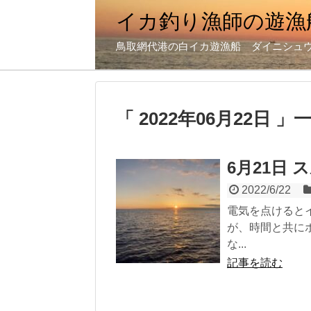
イカ釣り漁師の遊漁
鳥取網代港の白イカ遊漁船 ダイニシュ
「 2022年06月22日 」
6月21日
2022/6/22
電気を点けるとイ
が、時間と共に
な...
記事を読む