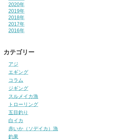
2020年
2019年
2018年
2017年
2016年
カテゴリー
アジ
エギング
コラム
ジギング
スルメイカ漁
トローリング
五目釣り
白イカ
赤いか（ソデイカ）漁
釣果