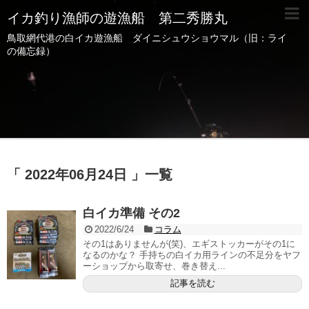
イカ釣り漁師の遊漁船 第二秀勝丸
鳥取網代港の白イカ遊漁船 ダイニシュウショウマル（旧：ライ
の備忘録）
「 2022年06月24日 」一覧
白イカ準備 その2
2022/6/24
コラム
その1はありませんが(笑)、エギストッカーがその1に
なるのかな？ 手持ちの白イカ用ラインの不足分をヤフ
ーショップから取寄せ、巻き替え...
記事を読む